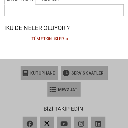
İKÜ'DE NELER OLUYOR ?
TÜM ETKINLIKLER
KÜTÜPHANE
SERVİS SAATLERİ
MEVZUAT
BİZİ TAKİP EDİN
Facebook
X
YouTube
Instagram
LinkedIn