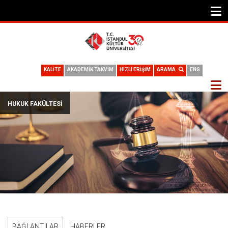
KALİTE
AKADEMİK TAKVİM
HIZLI ERİŞİM
ARAMA
ENG
HUKUK FAKÜLTESI
BAĞLANTILAR
HABERLER