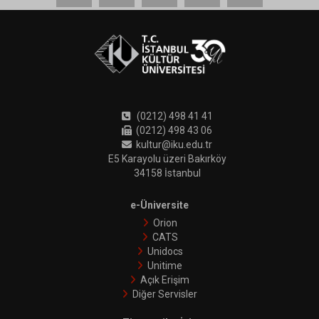
(0212) 498 41 41
(0212) 498 43 06
kultur@iku.edu.tr
E5 Karayolu üzeri Bakırköy
34158 İstanbul
e-Üniversite
Orion
CATS
Unidocs
Unitime
Açık Erişim
Diğer Servisler