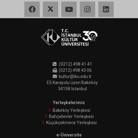
Facebook
X
YouTube
Instagram
LinkedIn
(0212) 498 41 41
(0212) 498 43 06
kultur@iku.edu.tr
E5 Karayolu üzeri Bakırköy
34158 İstanbul
Yerleşkelerimiz
Bakırköy Yerleşkesi
Bahçelievler Yerleşkesi
Küçükçekmece Yerleşkesi
e-Üniversite