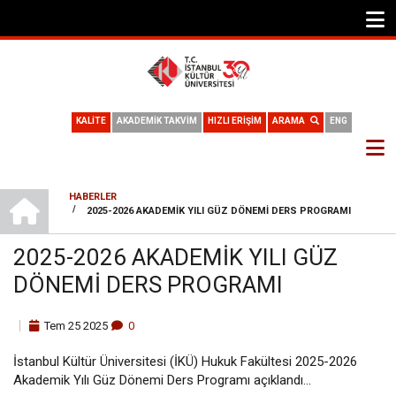
KALİTE
AKADEMİK TAKVİM
HIZLI ERİŞİM
ARAMA
ENG
ANA SAYFA
HABERLER
/
2025-2026 AKADEMIK YILI GÜZ DÖNEMI DERS PROGRAMI
SAYFA
YOLU
2025-2026 AKADEMIK YILI GÜZ
DÖNEMI DERS PROGRAMI
Tem
25
2025
0
İstanbul Kültür Üniversitesi (İKÜ) Hukuk Fakültesi 2025-2026
Akademik Yılı Güz Dönemi Ders Programı açıklandı...